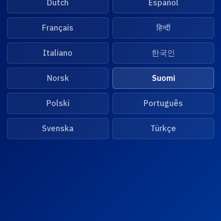
Dutch
Español
Français
हिन्दी
Italiano
한국인
Norsk
Suomi
Polski
Português
Svenska
Türkçe