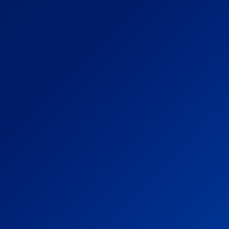
lle
Pyydä demo
Aloita kokeilu