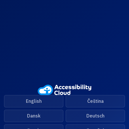
vigoi nuolinäppäimillä vasemmalle/oikealle tai pyyhkäisemällä vasemmalle/oikea
English
Čeština
Dansk
Deutsch